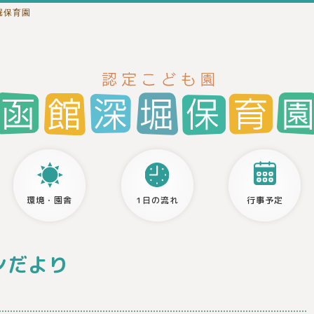
堀保育園
環境・園舎
1日の流れ
行事予定
ンだより