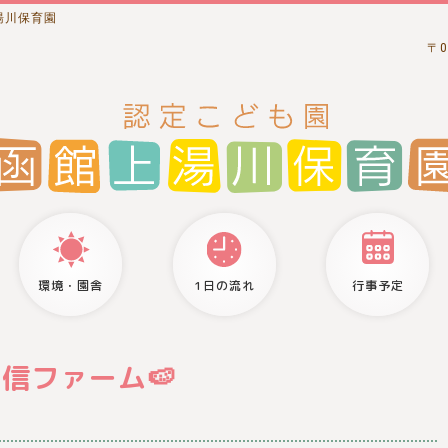
湯川保育園
〒0
環境・園舎
1日の流れ
行事予定
信ファーム🍉