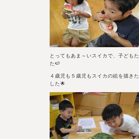
とってもあま～いスイカで、子ども
た🍉
４歳児も５歳児もスイカの絵を描き
した🌟