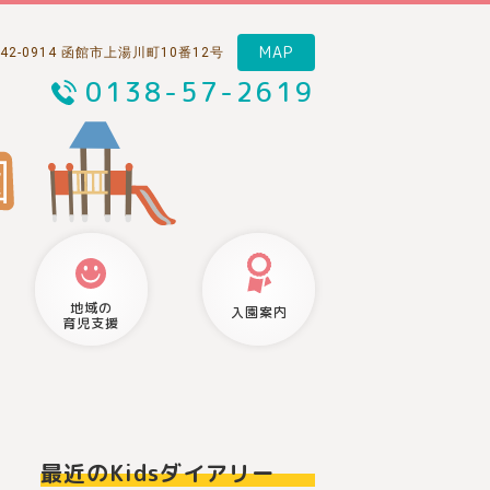
MAP
42-0914 函館市上湯川町10番12号
0138-57-2619
地域の
入園案内
育児支援
最近のKidsダイアリー